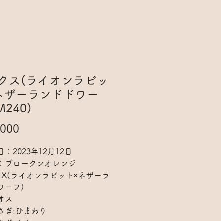
クス(ライオンラビッ
ネザーランドドワー
M240)
価
000
格
：2023年12月12日
：ブロークンオレンジ
MIX(ライオンラビット×ネザーラ
ワーフ)
オス
さぎ:ひまわり