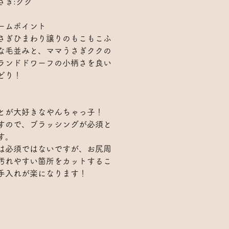
さぎ:クク
ームポイント
さぎひまわり譲りのもこもこふ
な毛並みと、ママうさぎククの
ランドドワーフの小柄さを良い
どり！
とが大好きなやんちゃっ子！
すので、ブラッシングが必須と
す。
は必須ではないですが、お尻周
汚れやすい箇所をカットするこ
手入れが楽になります！