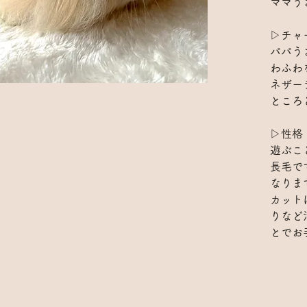
ママう
▷チャ
パパう
わふわ
ネザー
ところ
▷性格
遊ぶこ
長毛で
なりま
カット
りなど
とでお