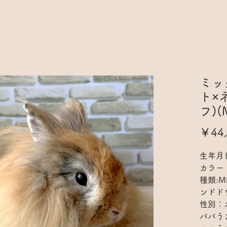
ミッ
ト×
フ)(
￥44,
生年月日
カラー
種類:
ンドド
性別：
パパう