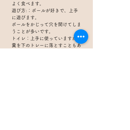
よく食べます。
遊び方:：ボールが好きで、上手
に遊びます。
ボールをかじって穴を開けてしま
うことが多いです。
トイレ：上手に使っていますが、
糞を下のトレーに落とすこともあ
ります。
注意点：両目とも白内障で見えて
いない状態です。
触る前やご飯の時は驚かせないた
めに声をかけてあげてください。
2026年5月現在の体重：2,210g
譲渡手数料として3,300円(税込)
をお支払いいただきます。