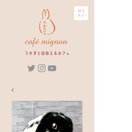
ME
NU
​うさぎと出会えるカフェ
ブリーダー うさぎカフェ うさぎ販売 販売 専門店 ペ
ットショップ