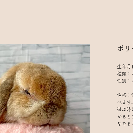
ポリ
生年月日
種類：
性別：
性格：
べます
遊ぶ時
がると
なでる