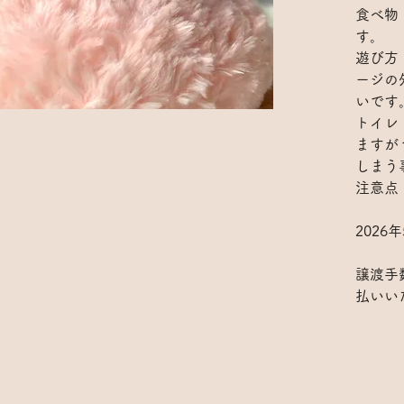
食べ物
す。
遊び方
ージの
いです
トイレ
ますが
しまう
注意点
2026
譲渡手数
払いい