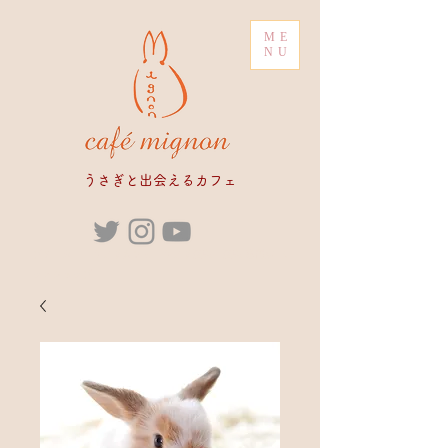
ME
NU
​うさぎと出会えるカフェ
ブリーダー うさぎカフェ うさぎ販売 販売 専門店 ペ
ットショップ