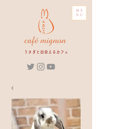
ME
NU
​うさぎと出会えるカフェ
ブリーダー うさぎカフェ うさぎ販売 販売 専門店 ペ
ットショップ