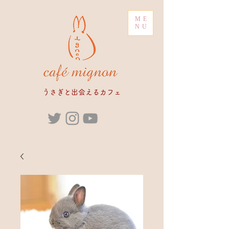
ME
NU
​うさぎと出会えるカフェ
ブリーダー うさぎカフェ うさぎ販売 販売 専門店 ペ
ットショップ